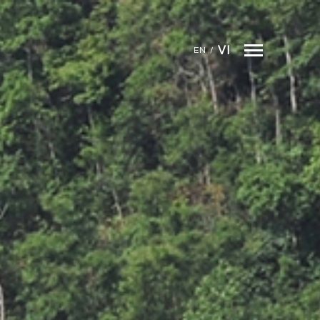
VI
EN
/