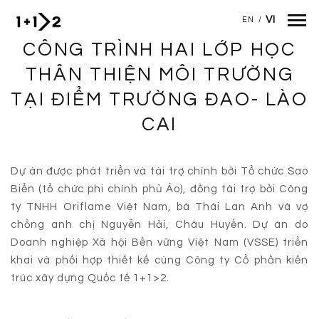
VI
EN
/
CÔNG TRÌNH HAI LỚP HỌC
Nhảy đến nội dung
THÂN THIỆN MÔI TRƯỜNG
TẠI ĐIỂM TRƯỜNG ĐAO- LÀO
CAI
Dự án được phát triển và tài trợ chính bởi Tổ chức Sao
Biển (tổ chức phi chính phủ Áo), đồng tài trợ bởi Công
ty TNHH Oriflame Việt Nam, bà Thái Lan Anh và vợ
chồng anh chị Nguyễn Hải, Châu Huyền. Dự án do
Doanh nghiệp Xã hội Bền vững Việt Nam (VSSE) triển
khai và phối hợp thiết kế cùng Công ty Cổ phần kiến
trúc xây dựng Quốc tế 1+1>2.