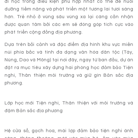
đi học trong điều kiện phù hợp nhất có thể để nuôi
dưỡng tiềm năng và phát triển một tương lai tươi sáng
hơn. Trẻ nhỏ ở vùng sâu vùng xa lại càng cần nhận
được quan tâm bởi các em sẽ đóng góp tích cực vào
phát triển cộng đồng địa phương.
Dựa trên bối cảnh và đặc điểm địa hình khu vực miền
núi phía bắc và tính đa dạng văn hóa dân tộc (Tày,
Nùng, Dao và Mông) tại nơi đây, ngay từ ban đầu, dự án
đặt ra mục tiêu xây dựng hai phòng học đảm bảo Tiện
nghi, Thân thiện môi trường và giữ gìn Bản sắc địa
phương.
Lớp học mới Tiện nghi, Thân thiện với môi trường và
đậm Bản sắc địa phương
Hệ cửa sổ, gạch hoa, mái lợp đảm bảo tiện nghi ánh