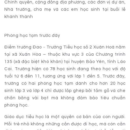
Chính quyền, cộng đồng địa phương, các đơn vị dự án,
Nhà trường, cha mẹ và các em học sinh tại buổi lễ
khánh thành
Phòng học tạm trước đây
Điểm trường Đao - Trường Tiểu học số 2 Xuân Hoà nằm
tại xã Xuân Hòa – thuộc khu vực 3 của Chương trình
135 (xã đặc biệt khó khăn) tại huyện Bảo Yên, tỉnh Lào
Cai. Trường hiện có 78 học sinh đang theo học với độ
tuổi từ 6 đến 11, tương ứng với lớp 1 đến 5. Trước đây,
trường có hai phòng học tạm dành cho hơn 20 học
sinh lớp 3 và lớp 4 chỉ được lắp ghép bởi tấm gỗ và che
chắn bằng vải bạt mà không đảm bảo tiêu chuẩn
phòng học.
Giáo dục tiểu học là một quyền cơ bản của con người.
Mỗi trẻ nhỏ không những cần được đi học, mà còn cần