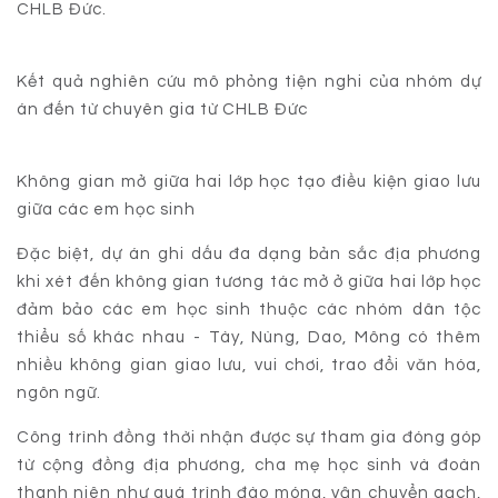
CHLB Đức.
Kết quả nghiên cứu mô phỏng tiện nghi của nhóm dự
án đến từ chuyên gia từ CHLB Đức
Không gian mở giữa hai lớp học tạo điều kiện giao lưu
giữa các em học sinh
Đặc biệt, dự án ghi dấu đa dạng bản sắc địa phương
khi xét đến không gian tương tác mở ở giữa hai lớp học
đảm bảo các em học sinh thuộc các nhóm dân tộc
thiểu số khác nhau - Tày, Nùng, Dao, Mông có thêm
nhiều không gian giao lưu, vui chơi, trao đổi văn hóa,
ngôn ngữ.
Công trình đồng thời nhận được sự tham gia đóng góp
từ cộng đồng địa phương, cha mẹ học sinh và đoàn
thanh niên như quá trình đào móng, vận chuyển gạch,